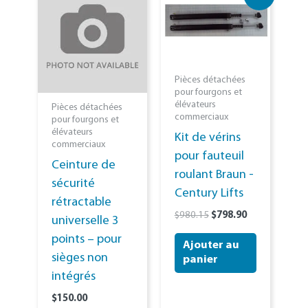
Pièces détachées
pour fourgons et
élévateurs
Pièces détachées
commerciaux
pour fourgons et
élévateurs
Kit de vérins
commerciaux
pour fauteuil
Ceinture de
roulant Braun -
sécurité
Century Lifts
rétractable
Le
Le
$
980.15
$
798.90
universelle 3
prix
prix
points – pour
initial
actuel
Ajouter au
était
est
sièges non
panier
de : 980.15 XNUMX $.
de : 798.90 
intégrés
$
150.00