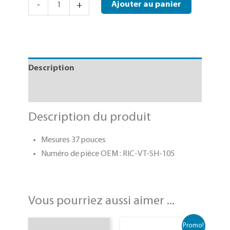
Quantité
-
+
Ajouter au panier
de
kit
d'assemblage
de
Description
vérin
hydraulique
Spécifications techniques
Ricon
Lift
Description du produit
Mesures 37 pouces
Numéro de pièce OEM : RIC-VT-SH-105
Vous pourriez aussi aimer ...
Promo!