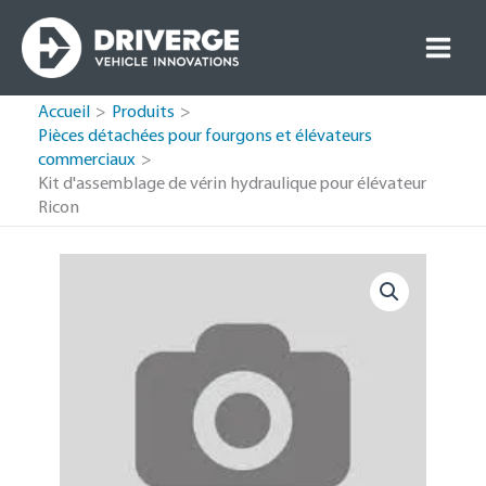
Passer
au
contenu
Accueil
Produits
Pièces détachées pour fourgons et élévateurs
commerciaux
Kit d'assemblage de vérin hydraulique pour élévateur
Ricon