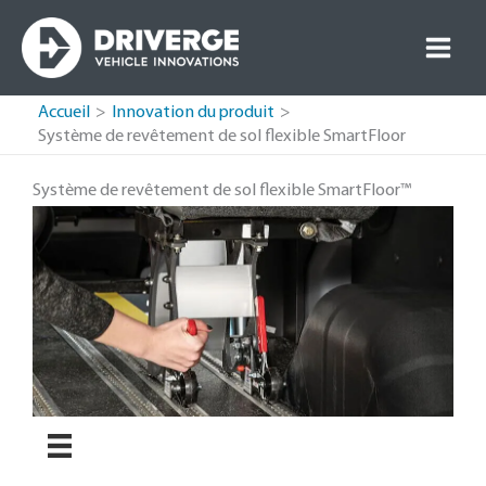
Passer
au
contenu
Accueil
Innovation du produit
Système de revêtement de sol flexible SmartFloor
Système de revêtement de sol flexible SmartFloor™